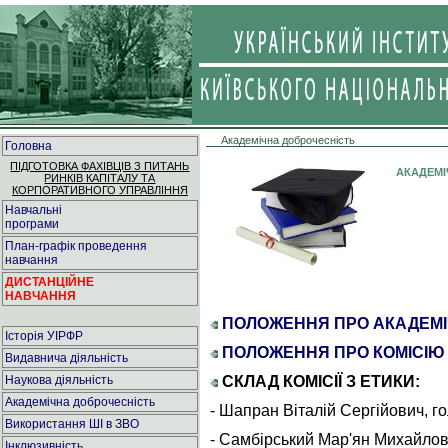
Академічна доброчесність
Головна
ПІДГОТОВКА ФАХІВЦІВ З ПИТАНЬ
АКАДЕМІ
РИНКІВ КАПІТАЛУ ТА
КОРПОРАТИВНОГО УПРАВЛІННЯ
Навчальні
програми
План-графік проведення
навчання
ДИСТАНЦІЙНЕ
НАВЧАННЯ
ПОЛОЖЕННЯ ПРО АКАДЕМІ
Історія УІРФР
ПОЛОЖЕННЯ ПРО КОМІСІЮ 
Видавнича діяльність
СКЛАД КОМІСІЇ З ЕТИКИ:
Наукова діяльність
Академічна доброчесність
- Шапран Віталій Сергійович, го
Використання ШІ в ЗВО
- Самбірський Мар'ян Михайлови
Інклюзивність