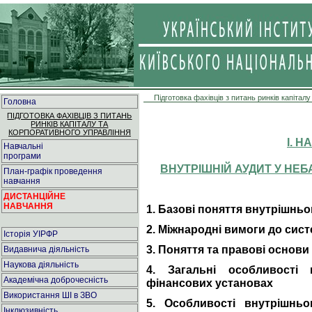
Підготовка фахівців з питань ринків капітал
Головна
ПІДГОТОВКА ФАХІВЦІВ З ПИТАНЬ
РИНКІВ КАПІТАЛУ ТА
КОРПОРАТИВНОГО УПРАВЛІННЯ
І. 
Навчальні
програми
ВНУТРІШНІЙ АУДИТ У НЕ
План-графік проведення
навчання
ДИСТАНЦІЙНЕ
НАВЧАННЯ
1. Базові поняття внутрішньо
2. Міжнародні вимоги до сис
Історія УІРФР
3. Поняття та правові основи
Видавнича діяльність
Наукова діяльність
4. Загальні особливості 
Академічна доброчесність
фінансових установах
Використання ШІ в ЗВО
5. Особливості внутрішньо
Інклюзивність