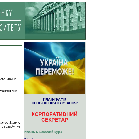
ого майна,
удівельних
ПЛАН-ГРАФІК
ПРОВЕДЕННЯ НАВЧАННЯ:
КОРПОРАТИВНИЙ
и
СЕКРЕТАР
вимог Закону
 сьогодні не
Рівень І. Базовий курс