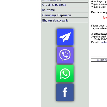
Асоціація з 
Українська а
Сторінка ректора
Український 
Контакти
Вартість пе
Співпраця/Партнери
Для
Відгуки відвідувачів
Після реєстр
та допоміжни
З організац
Український 
т. (044) 206-
E-mail:
metho
<<< НАЗ