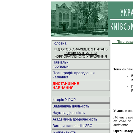
Підготовка
Головна
ПІДГОТОВКА ФАХІВЦІВ З ПИТАНЬ
РИНКІВ КАПІТАЛУ ТА
КОРПОРАТИВНОГО УПРАВЛІННЯ
Навчальні
програми
Теми онлай
План-графік проведення
В
навчання
я
ДИСТАНЦІЙНЕ
П
НАВЧАННЯ
р
Історія УІРФР
Видавнича діяльність
Участь в он
Наукова діяльність
Під час сем
Академічна доброчесність
№ 2518 до о
закінчено.
Використання ШІ в ЗВО
Організато
Інклюзивність