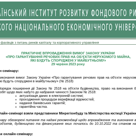
 фахівців з питань ринків капіталу та корпоративного управління
ПРАКТИЧНЕ ВПРОВАДЖЕННЯ ВИМОГ ЗАКОНУ УКРАЇНИ
«ПРО ГАРАНТУВАННЯ РЕЧОВИХ ПРАВ НА ОБ’ЄКТИ НЕРУХОМОГО МАЙНА,
ЯКІ БУДУТЬ СПОРУДЖЕНІ У МАЙБУТНЬОМУ»
29 червня 2023 року
н-семінару:
иконання вимог Закону України «Про гарантування речових прав на об’єкти нерухом
кі будуть споруджені в майбутньому» (№ 2518)
орядок поширення дії Закону № 2518 на об’єкти будівництва, право на виконання б
обіт щодо яких набуто до набрання чинності Законом № 2518:
актуалізація даних в електронній системі;
проходження процедури верифікації відомостей;
надання банківських гарантій;
гарантійна частка.
лайн-семінарі взяли представники Мінрегіонбуду та Міністерства юстиції Україн
інару обговорені питання та надані рекомендації щодо впровадження та виконання 
б’єктів, будівництво та фінансування яких почалось до 10.10.2022 та станом на
ри онлайн-семінару: